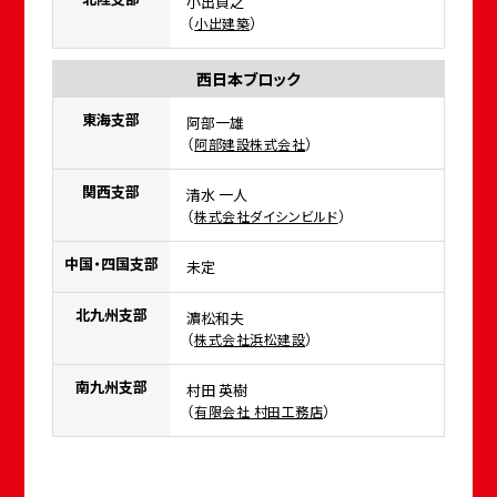
小出貞之
（
）
小出建築
西日本ブロック
東海支部
阿部一雄
（
）
阿部建設株式会社
関西支部
清水 一人
（
）
株式会社ダイシンビルド
中国・四国支部
未定
北九州支部
濵松和夫
（
）
株式会社浜松建設
南九州支部
村田 英樹
（
）
有限会社 村田工務店