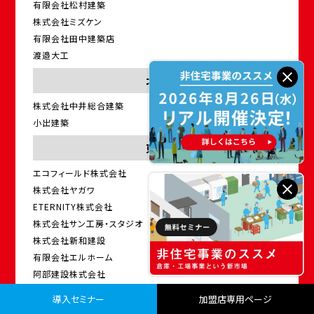
有限会社松村建築
株式会社ミズケン
有限会社田中建築店
渡邉大工
北陸
株式会社中井総合建築
小出建築
東海
エコフィールド株式会社
株式会社ヤガワ
ETERNITY株式会社
株式会社サン工房・スタジオ
株式会社新和建設
有限会社エルホーム
阿部建設株式会社
CSホームズ株式会社
導入セミナー
加盟店専用ページ
グロートバーグ株式会社